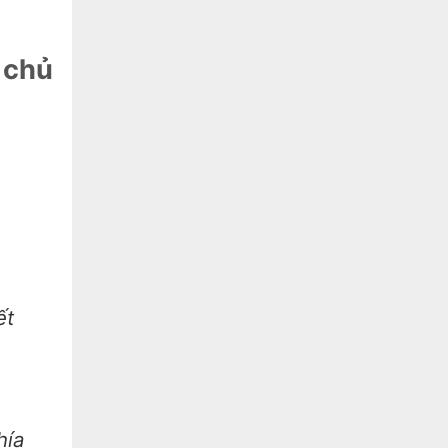
 chủ
ết
hía