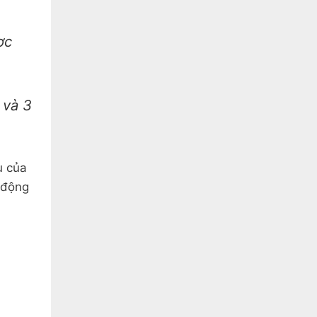
ợc
 và 3
u của
 động