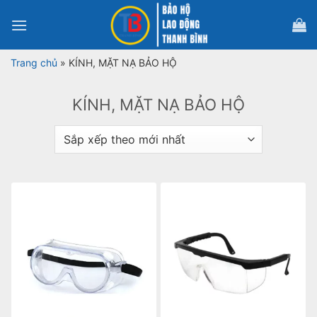
Bỏ
qua
nội
dung
Trang chủ
»
KÍNH, MẶT NẠ BẢO HỘ
KÍNH, MẶT NẠ BẢO HỘ