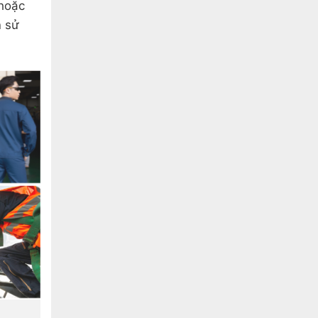
 hoặc
n sử