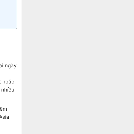
ại ngày
t hoặc
 nhiều
mềm
Asia