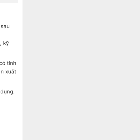
 sau
, kỹ
có tính
ản xuất
 dụng.