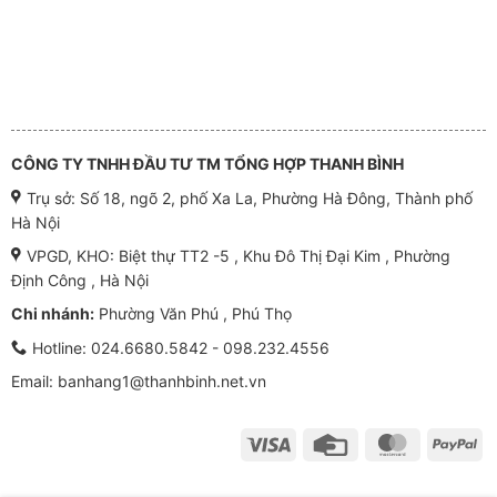
CÔNG TY TNHH ĐẦU TƯ TM TỔNG HỢP THANH BÌNH
Trụ sở: Số 18, ngõ 2, phố Xa La, Phường Hà Đông, Thành phố
Hà Nội
VPGD, KHO: Biệt thự TT2 -5 , Khu Đô Thị Đại Kim , Phường
Định Công , Hà Nội
Chi nhánh:
Phường Văn Phú , Phú Thọ
Hotline:
024.6680.5842 - 098.232.4556
Email: banhang1@thanhbinh.net.vn
Visa
Credit
MasterCar
Pa
Card