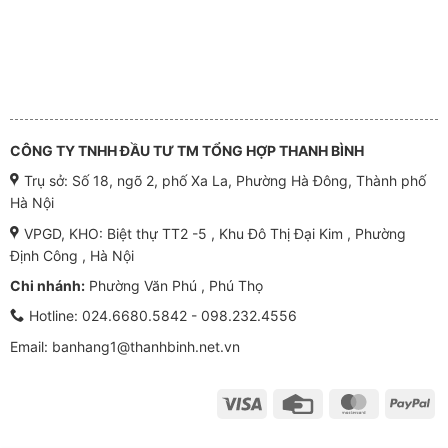
CÔNG TY TNHH ĐẦU TƯ TM TỔNG HỢP THANH BÌNH
Trụ sở: Số 18, ngõ 2, phố Xa La, Phường Hà Đông, Thành phố
Hà Nội
VPGD, KHO: Biệt thự TT2 -5 , Khu Đô Thị Đại Kim , Phường
Định Công , Hà Nội
Chi nhánh:
Phường Văn Phú , Phú Thọ
Hotline:
024.6680.5842 - 098.232.4556
Email: banhang1@thanhbinh.net.vn
Visa
Credit
MasterCar
Pa
Card