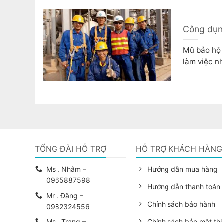
Công dụn
Mũ bảo hộ 
làm việc n
TỔNG ĐÀI HỖ TRỢ
HỖ TRỢ KHÁCH HÀN
Ms . Nhâm –
Hướng dẫn mua hàng
0965887598
Hướng dẫn thanh toán
Mr . Đăng –
Chính sách bảo hành
0982324556
Ms . Trang –
Chính sách bảo mật thô