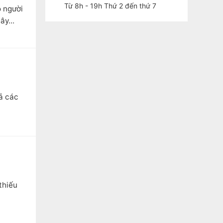
Từ 8h - 19h Thứ 2 đến thứ 7
o người
y...
ả các
thiếu