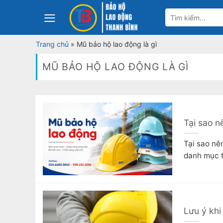
Bỏ
Tìm
qua
kiếm:
nội
Trang chủ
»
Mũ bảo hộ lao động là gì
dung
MŨ BẢO HỘ LAO ĐỘNG LÀ GÌ
Tại sao n
Tại sao nê
danh mục t
Lưu ý khi