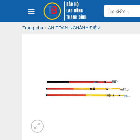
Bỏ
Tìm
qua
kiếm:
nội
Trang chủ
»
AN TOÀN NGHÀNH ĐIỆN
dung