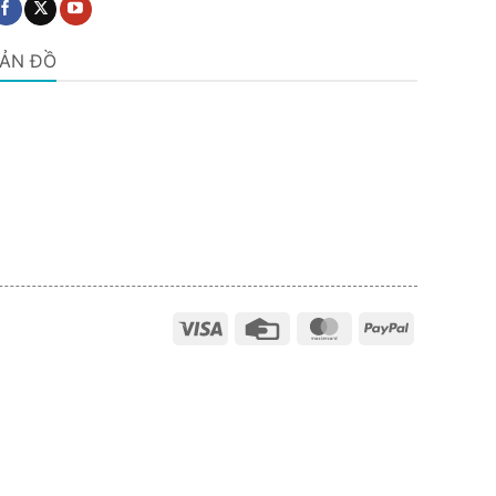
ẢN ĐỒ
Visa
Credit
MasterCard
PayPal
Card