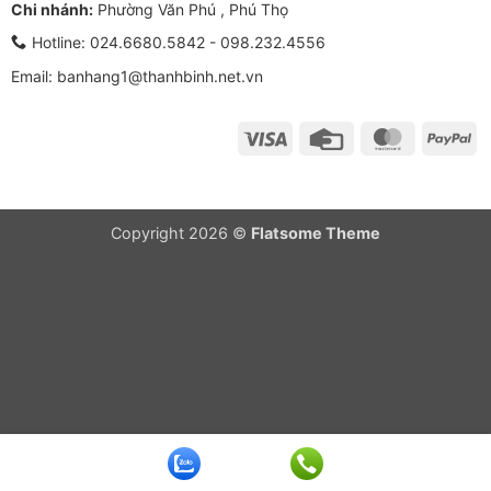
Chi nhánh:
Phường Văn Phú , Phú Thọ
Hotline:
024.6680.5842 - 098.232.4556
Email: banhang1@thanhbinh.net.vn
Visa
Credit
MasterCar
Pa
Card
Copyright 2026 ©
Flatsome Theme