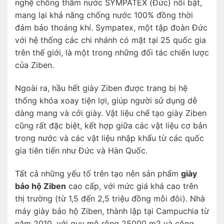
nghệ chống thấm nước SYMPATEX (Đức) nổi bật,
mang lại khả năng chống nước 100% đồng thời
đảm bảo thoáng khí. Sympatex, một tập đoàn Đức
với hệ thống các chi nhánh có mặt tại 25 quốc gia
trên thế giới, là một trong những đối tác chiến lược
của Ziben.
Ngoài ra, hầu hết giày Ziben được trang bị hệ
thống khóa xoay tiện lợi, giúp người sử dụng dễ
dàng mang và cởi giày. Vật liệu chế tạo giày Ziben
cũng rất đặc biệt, kết hợp giữa các vật liệu cơ bản
trong nước và các vật liệu nhập khẩu từ các quốc
gia tiên tiến như Đức và Hàn Quốc.
Tất cả những yếu tố trên tạo nên sản phẩm
giày
bảo hộ Ziben
cao cấp, với mức giá khá cao trên
thị trường (từ 1,5 đến 2,5 triệu đồng mỗi đôi). Nhà
máy giày bảo hộ Ziben, thành lập tại Campuchia từ
năm 2010, với quy mô rộng 25000 m2 và công