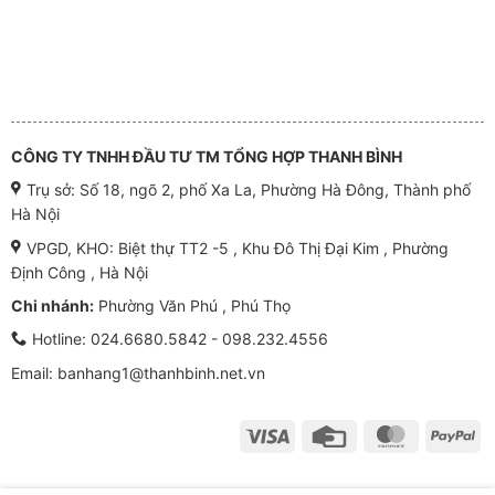
CÔNG TY TNHH ĐẦU TƯ TM TỔNG HỢP THANH BÌNH
Trụ sở: Số 18, ngõ 2, phố Xa La, Phường Hà Đông, Thành phố
Hà Nội
VPGD, KHO: Biệt thự TT2 -5 , Khu Đô Thị Đại Kim , Phường
Định Công , Hà Nội
Chi nhánh:
Phường Văn Phú , Phú Thọ
Hotline:
024.6680.5842 - 098.232.4556
Email: banhang1@thanhbinh.net.vn
Visa
Credit
MasterCar
Pa
Card