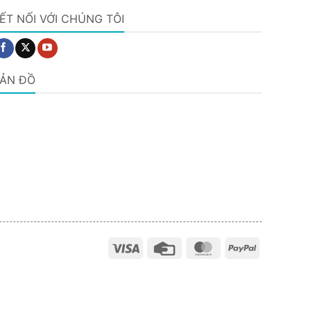
ẾT NỐI VỚI CHÚNG TÔI
ẢN ĐỒ
Visa
Credit
MasterCard
PayPal
Card