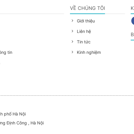
G
VỀ CHÚNG TÔI
K
Giới thiệu
Liên hệ
B
Tin tức
ng tin
Kinh nghiệm
n
nh phố Hà Nội
ờng Định Công , Hà Nội