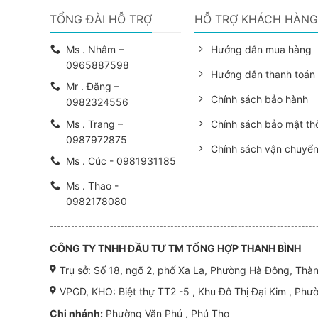
TỔNG ĐÀI HỖ TRỢ
HỖ TRỢ KHÁCH HÀN
Ms . Nhâm –
Hướng dẫn mua hàng
0965887598
Hướng dẫn thanh toán
Mr . Đăng –
Chính sách bảo hành
0982324556
Ms . Trang –
Chính sách bảo mật thô
0987972875
Chính sách vận chuyể
Ms . Cúc - 0981931185
Ms . Thao -
0982178080
CÔNG TY TNHH ĐẦU TƯ TM TỔNG HỢP THANH BÌNH
Trụ sở: Số 18, ngõ 2, phố Xa La, Phường Hà Đông, Thà
VPGD, KHO: Biệt thự TT2 -5 , Khu Đô Thị Đại Kim , Phư
Chi nhánh:
Phường Văn Phú , Phú Thọ