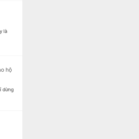
y là
ảo hộ
hỉ dừng