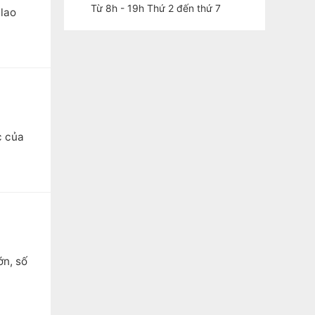
Từ 8h - 19h Thứ 2 đến thứ 7
lao
c của
ớn, số