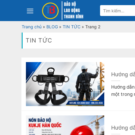
Bỏ
Tìm
qua
kiếm:
nội
Trang chủ
»
BLOG
»
TIN TỨC
»
Trang 2
dung
TIN TỨC
Hướng dẫn
Hướng dẫn 
một trong n
Hướng dẫ