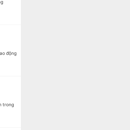
ng
lao động
n trong