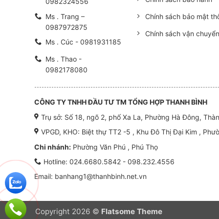
0982324556
Ms . Trang –
Chính sách bảo mật thô
0987972875
Chính sách vận chuyể
Ms . Cúc - 0981931185
Ms . Thao -
0982178080
CÔNG TY TNHH ĐẦU TƯ TM TỔNG HỢP THANH BÌNH
Trụ sở: Số 18, ngõ 2, phố Xa La, Phường Hà Đông, Thà
VPGD, KHO: Biệt thự TT2 -5 , Khu Đô Thị Đại Kim , Phư
Chi nhánh:
Phường Văn Phú , Phú Thọ
Hotline:
024.6680.5842 - 098.232.4556
Email: banhang1@thanhbinh.net.vn
Copyright 2026 ©
Flatsome Theme