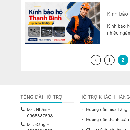
Kính bảo 
Kính bảo hộ
nhiều ngàn
1
2
TỔNG ĐÀI HỖ TRỢ
HỖ TRỢ KHÁCH HÀN
Ms . Nhâm –
Hướng dẫn mua hàng
0965887598
Hướng dẫn thanh toán
Mr . Đăng –
Chính sách bảo hành