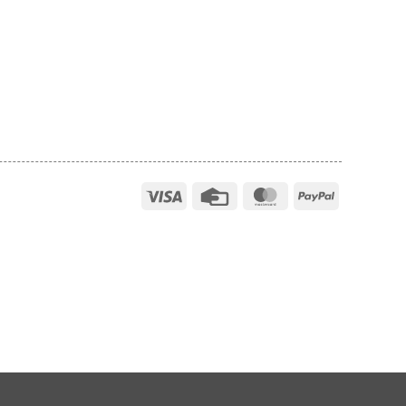
Visa
Credit
MasterCard
PayPal
Card